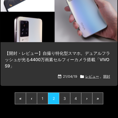
【開封・レビュー】自撮り特化型スマホ。デュアルフラ
ッシュが光る4400万画素セルフィーカメラ搭載「VIVO
S9」

21/04/19

レビュー
,
開封
«
‹
1
2
3
4
›
»