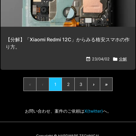
【分解】「Xiaomi Redmi 12C」からみる格安スマホの作
り方。

23/04/02

分解
«
‹
1
2
3
›
»
お問い合わせ、案件のご依頼は
X(twitter)
へ。
Copyright ©
HARDWARE TECHNICAL