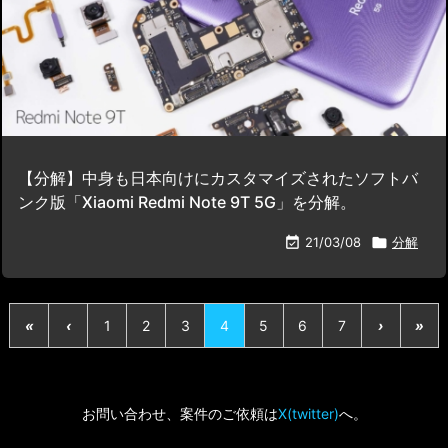
【分解】中身も日本向けにカスタマイズされたソフトバ
ンク版「Xiaomi Redmi Note 9T 5G」を分解。

21/03/08

分解
«
‹
1
2
3
4
5
6
7
›
»
お問い合わせ、案件のご依頼は
X(twitter)
へ。