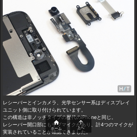
レシーバーとインカメラ、光学センサー系はディスプレイ
ユニット側に取り付けられています。
この構造は非ノッチタイプの歴代のiPhoneと同じ。


レシーバー開口部にもサブマイクがあり、計4つのマイクが
上へ
ホーム
実装されていることが確認できました。