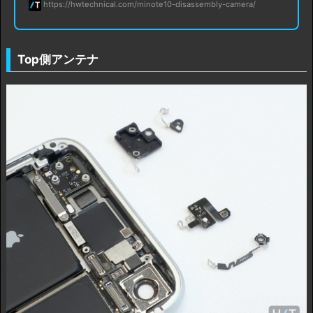
https://hwtechnical.com/minote10-disassembly-camera/
Top側アンテナ