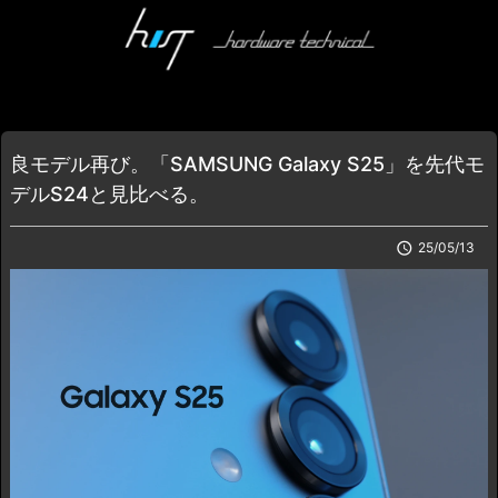
良モデル再び。「SAMSUNG Galaxy S25」を先代モ
デルS24と見比べる。

25/05/13