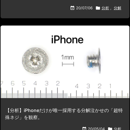

20/07/06

分析
,
分解
【分析】iPhoneだけが唯一採用する分解泣かせの「超特
殊ネジ」を観察。

20/05/04

分析