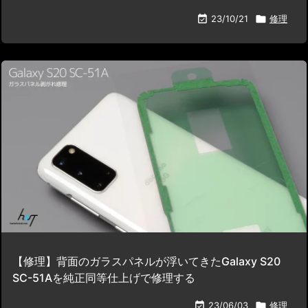

23/10/21

修理
【修理】背面のガラスパネルが浮いてきたGalaxy S20
SC-51Aを純正同等仕上げで修理する

23/06/03

修理